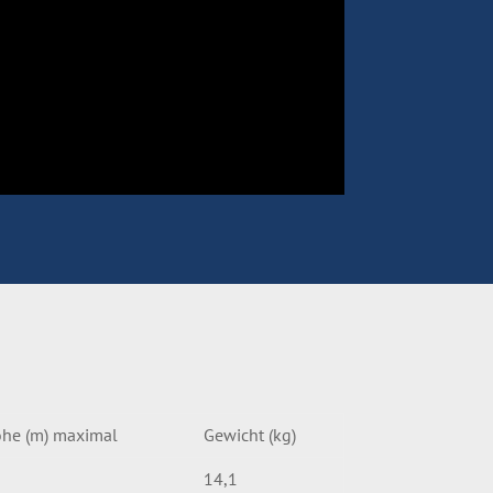
öhe (m) maximal
Gewicht (kg)
14,1