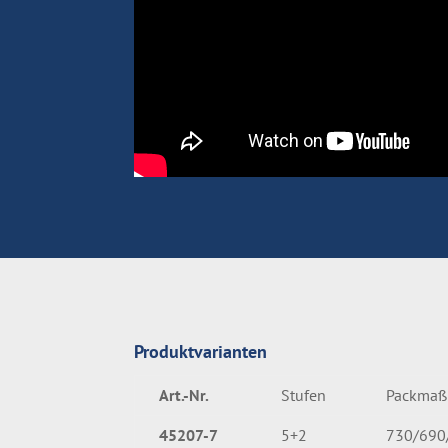
Produktvarianten
Art.-Nr.
Stufen
Packmaß
45207-7
5+2
730/690