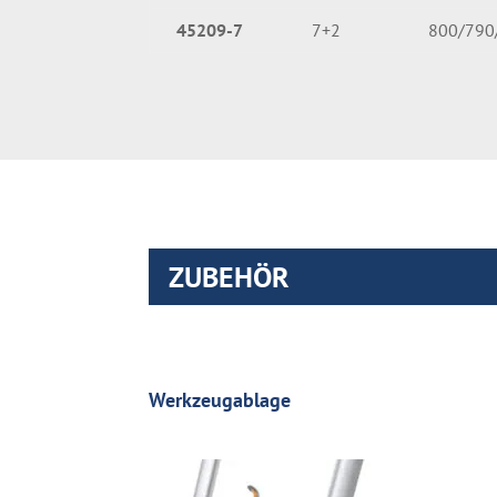
45209-7
7+2
800/790
ZUBEHÖR
Werkzeugablage