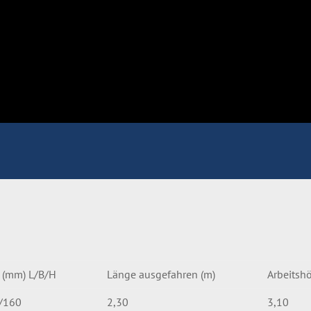
 (mm) L/B/H
Länge ausgefahren (m)
Arbeitsh
/160
2,30
3,10