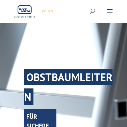
OBSTBAUMLEITER
N
FÜR
SICHERE