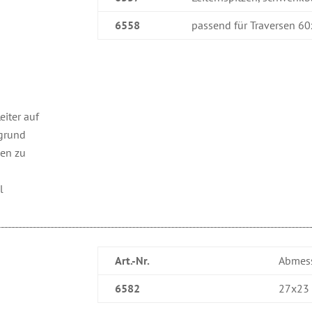
6558
passend für Traversen 6
iter auf
grund
ßen zu
l
Art.-Nr.
Abmes
6582
27x23