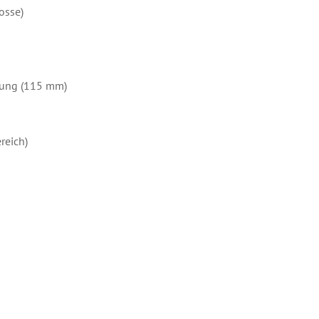
osse)
pung (115 mm)
reich)