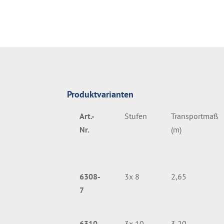
Produktvarianten
Art.-
Stufen
Transportmaß
Nr.
(m)
6308-
3x 8
2,65
7
6310-
3x 10
3,20