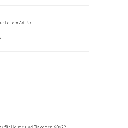
r Leitern Art.-Nr.
7
9
bar für Holme und Traversen 60x22