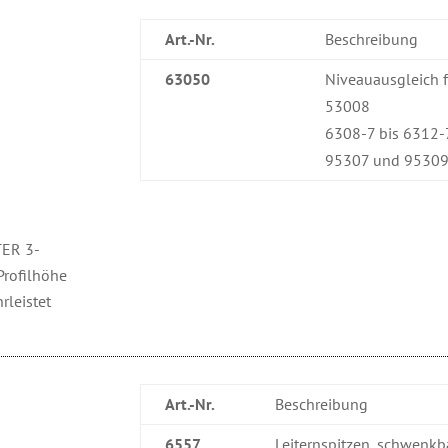
Art.-Nr.
Beschreibung
63050
Niveauausgleich fü
53008
6308-7 bis 6312-
95307 und 9530
TER 3-
Profilhöhe
rleistet
Art.-Nr.
Beschreibung
6557
Leiternspitzen, schwenk