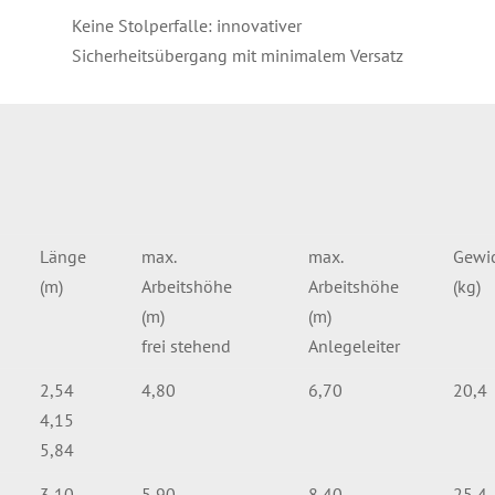
Keine Stolperfalle: innovativer
Sicherheitsübergang mit minimalem Versatz
Länge
max.
max.
Gewi
(m)
Arbeitshöhe
Arbeitshöhe
(kg)
(m)
(m)
frei stehend
Anlegeleiter
2,54
4,80
6,70
20,4
4,15
5,84
3,10
5,90
8,40
25,4