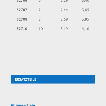
52706
6
2,19
3,40
52707
7
2,44
3,65
52708
8
2,69
3,85
52710
10
3,19
4,10
ERSATZTEILE
Ablageschale